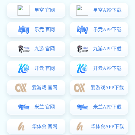
yy易游体育:缓控释肥yy易游体育
脲铵氮肥yy易游体育
yy易游体育:挤压氨化yy易游体育
联系yy易游体育
周经理：18653721888
电话：0537-8810888
邮箱：shandongqiliwei@163.com
网站：yangguangschool.com
地址：山东省济宁市金乡县经济开发区(yy
易游体育肥业)
上一篇：
荣誉资质