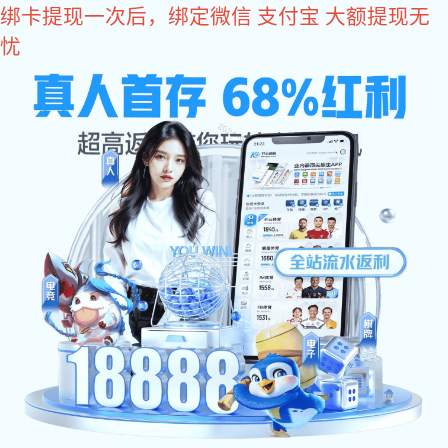
yy易游体育
网站yy易游体育
yy易游体育:关于yy
产品中心
公司yy易游
易游体育
产品分类
您当前的位置：
yy易游体育:大量元素水溶肥yy易游体育
yy易游体育:高塔复合肥yy易游体育
yy易游体育:高塔硫酸钾全水溶yy易游体育
高塔复合肥是现