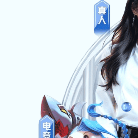
yy易游体育:缓控释肥yy易游体育
脲铵氮肥yy易游体育
上一篇：
y
yy易游体育:挤压氨化yy易游体育
联系yy易游体育
周经理：18653721888
电话：0537-8810888
邮箱：shandongqiliwei@163.com
网站：yangguangschool.com
地址：山东省济宁市金乡县经济开发区(yy
易游体育肥业)