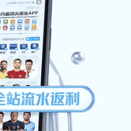
下一篇：
yy易游体育:挤压氨化造粒yy易游体育